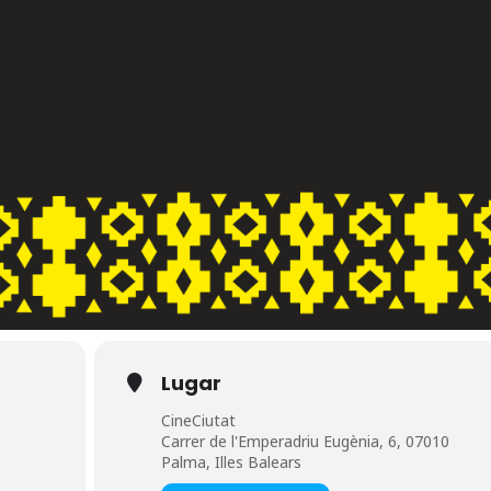
Lugar
CineCiutat
Carrer de l'Emperadriu Eugènia, 6, 07010
Palma, Illes Balears