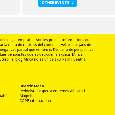
OTHER EVENTS
epidèmies, atemptats… son les poques informacions que
iar la resta de realitats del continent veí, els mitjans de
negativa i parcial que en tenim. Del canvi de perspectiva
ues periodistes que es dediquen a explicar l’Àfrica:
ro i el blog África no es un país (El País) i Beatriz
Beatriz Mesa
Periodista i experta en temes africans i
país”
Magreb.
COPE internacional