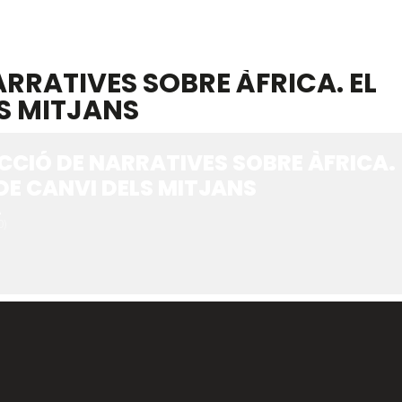
INICI
SOBRE FAC
EDICIONS
RRATIVES SOBRE ÀFRICA. EL
S MITJANS
CIÓ DE NARRATIVES SOBRE ÀFRICA.
 DE CANVI DELS MITJANS
A
0)