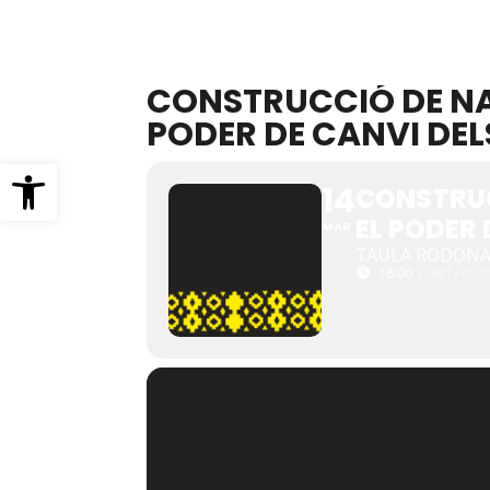
CONSTRUCCIÓ DE NA
PODER DE CANVI DEL
Obre la barra d'eines
14
CONSTRUC
EL PODER
MAR
TAULA RODON
18:00
(GMT+00:0